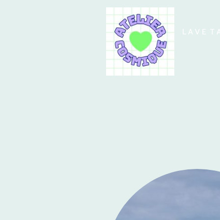
L A V E T 