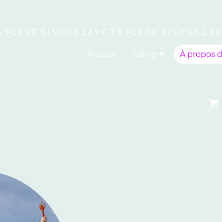
A P L A G E B I S O U S L A V E T A P L A G E B I S O U S L A V
Accueil
Eshop