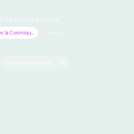
 E T A P L A G E B I S O U S
À propos de la Cosmiquerie
Contact