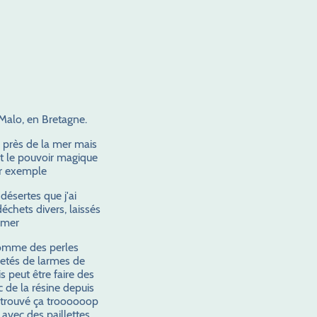
 Malo, en Bretagne.
r près de la mer mais
ert le pouvoir magique
ar exemple
désertes que j'ai
échets divers, laissés
 mer
 comme des perles
etés de larmes de
s peut être faire des
c de la résine depuis
ai trouvé ça troooooop
 avec des paillettes