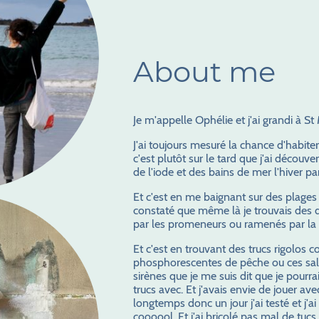
About me
Je m'appelle Ophélie et j'ai grandi à St
J'ai toujours mesuré la chance d'habite
c'est plutôt sur le tard que j'ai découv
de l'iode et des bains de mer l'hiver p
Et c'est en me baignant sur des plages 
constaté que même là je trouvais des d
par les promeneurs ou ramenés par la
Et c'est en trouvant des trucs rigolos
phosphorescentes de pêche ou ces sal
sirènes que je me suis dit que je pourrai
trucs avec. Et j'avais envie de jouer ave
longtemps donc un jour j'ai testé et j'
coooool. Et j'ai bricolé pas mal de tucs,