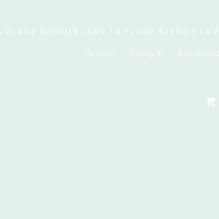
A P L A G E B I S O U S L A V E T A P L A G E B I S O U S L A V
Accueil
Eshop