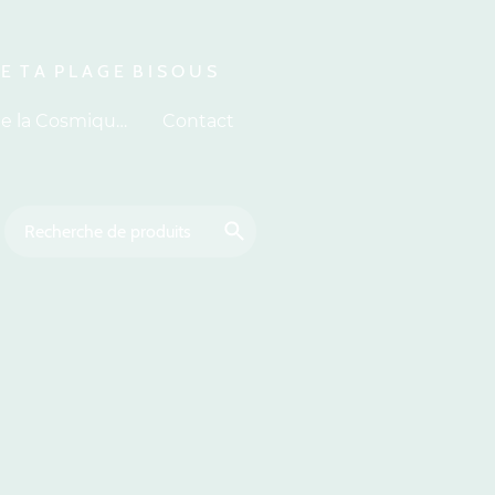
 E T A P L A G E B I S O U S
À propos de la Cosmiquerie
Contact