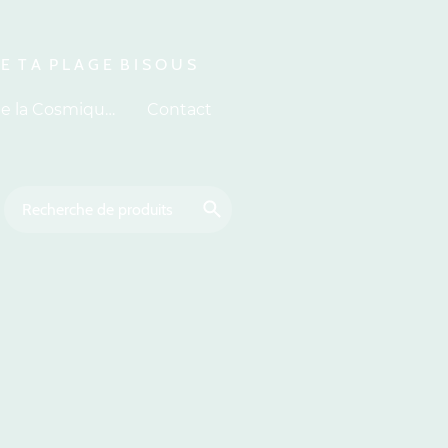
 E T A P L A G E B I S O U S
À propos de la Cosmiquerie
Contact