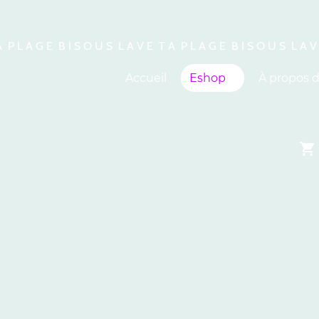
A P L A G E B I S O U S L A V E T A P L A G E B I S O U S L A V
Accueil
Eshop