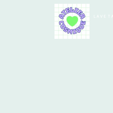
L A V E T 