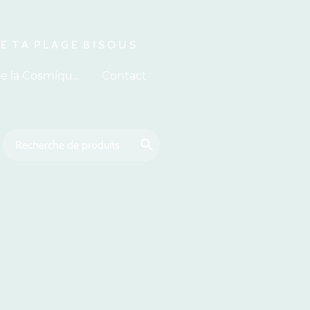
 E T A P L A G E B I S O U S
À propos de la Cosmiquerie
Contact