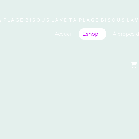
A P L A G E B I S O U S L A V E T A P L A G E B I S O U S L A V
Accueil
Eshop