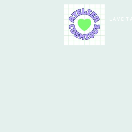
L A V E T 